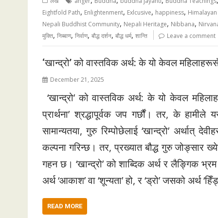
,
,
,
लेख
anger
Buddha
buddha jayanti
Buddha Teachings
,
,
,
,
Eightfold Path
Enlightenment
Exlcusive
happiness
Himalayan
,
,
,
Nepali Buddhist Community
Nepali Heritage
Nibbana
Nirvan
,
,
,
,
,
मुक्ति
निब्बाण
निर्वाण
बौद्ध दर्शन
बौद्ध धर्म
शान्ति
Leave a comment
‘खान्द्रो’ को वास्तविक अर्थ: के यो केवल महिलाहरूस
December 21, 2025
‘खान्द्रो’ को वास्तविक अर्थ: के यो केवल महिलाहर
प्रार्थना’ श्रद्धापूर्वक जप गर्छौं। तर, के हामीले
सामान्यतया, गुरु रिम्पोछेलाई ‘खान्द्रो’ अर्थात् 
कल्पना गरिन्छ। तर, प्रख्यात बौद्ध गुरु जोङ्सार ख्येन्
गहन छ। ‘खान्द्रो’ को शाब्दिक अर्थ र लैङ्गिक भ्रम 
अर्थ ‘आकाश’ वा ‘शून्यता’ हो, र ‘ड्रो’ जसको अर्थ ‘हिँड
READ MORE