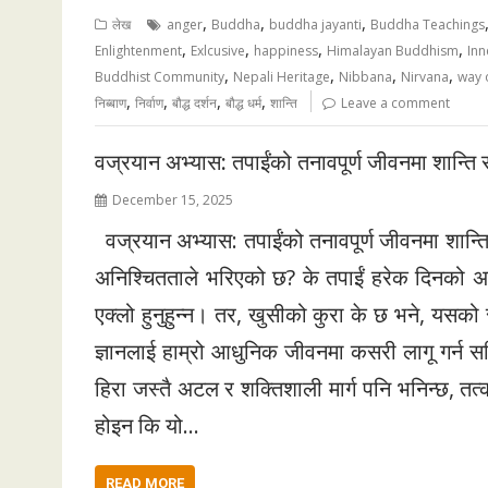
,
,
,
लेख
anger
Buddha
buddha jayanti
Buddha Teachings
,
,
,
,
Enlightenment
Exlcusive
happiness
Himalayan Buddhism
Inn
,
,
,
,
Buddhist Community
Nepali Heritage
Nibbana
Nirvana
way o
,
,
,
,
निब्बाण
निर्वाण
बौद्ध दर्शन
बौद्ध धर्म
शान्ति
Leave a comment
वज्रयान अभ्यास: तपाईंको तनावपूर्ण जीवनमा शान्ति र सन
December 15, 2025
वज्रयान अभ्यास: तपाईंको तनावपूर्ण जीवनमा शान्ति र
अनिश्चितताले भरिएको छ? के तपाईं हरेक दिनको अन्त्य
एक्लो हुनुहुन्न। तर, खुसीको कुरा के छ भने, यसको
ज्ञानलाई हाम्रो आधुनिक जीवनमा कसरी लागू गर्न सकिन
हिरा जस्तै अटल र शक्तिशाली मार्ग पनि भनिन्छ, तत्क
होइन कि यो…
READ MORE