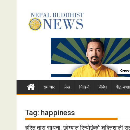
Skip
to
content
समाचार
लेख
भिडियो
विविध
बौद्ध-कक
Tag:
happiness
हरित तारा साधना: छोग्याल रिन्पोछेको शक्तिशाली सूत