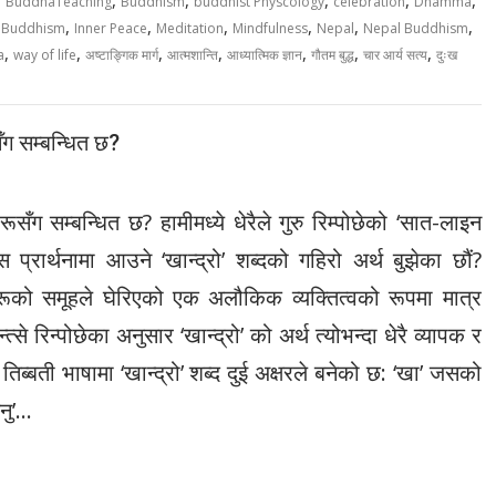
,
,
,
,
,
,
BuddhaTeaching
Buddhism
buddhist Physcology
celebration
Dhamma
,
,
,
,
,
,
 Buddhism
Inner Peace
Meditation
Mindfulness
Nepal
Nepal Buddhism
,
,
,
,
,
,
,
a
way of life
अष्टाङ्गिक मार्ग
आत्मशान्ति
आध्यात्मिक ज्ञान
गौतम बुद्ध
चार आर्य सत्य
दुःख
ँग सम्बन्धित छ?
ूसँग सम्बन्धित छ? हामीमध्ये धेरैले गुरु रिम्पोछेको ‘सात-लाइन
 यस प्रार्थनामा आउने ‘खान्द्रो’ शब्दको गहिरो अर्थ बुझेका छौं?
देवीहरूको समूहले घेरिएको एक अलौकिक व्यक्तित्वको रूपमा मात्र
त्से रिन्पोछेका अनुसार ‘खान्द्रो’ को अर्थ त्योभन्दा धेरै व्यापक र
तिब्बती भाषामा ‘खान्द्रो’ शब्द दुई अक्षरले बनेको छ: ‘खा’ जसको
्नु’…