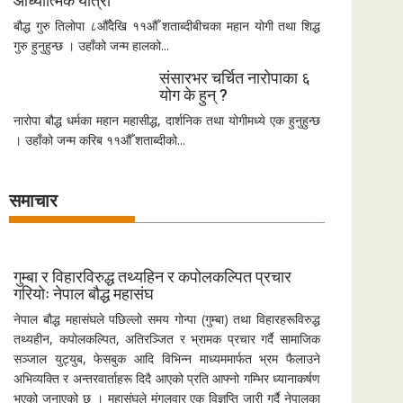
आध्यात्मिक यात्रा
बौद्ध गुरु तिलोपा ८औँदेखि ११औँ शताब्दीबीचका महान योगी तथा शिद्ध
गुरु हुनुहुन्छ । उहाँको जन्म हालको...
संसारभर चर्चित नारोपाका ६
योग के हुन् ?
नारोपा बौद्ध धर्मका महान महासीद्ध, दार्शनिक तथा योगीमध्ये एक हुनुहुन्छ
। उहाँको जन्म करिब ११औँ शताब्दीको...
समाचार
गुम्बा र विहारविरुद्ध तथ्यहिन र कपोलकल्पित प्रचार
गरियोः नेपाल बौद्ध महासंघ
नेपाल बौद्ध महासंघले पछिल्लो समय गोन्पा (गुम्बा) तथा विहारहरूविरुद्ध
तथ्यहीन, कपोलकल्पित, अतिरञ्जित र भ्रामक प्रचार गर्दै सामाजिक
सञ्जाल युट्युब, फेसबुक आदि विभिन्न माध्यममार्फत भ्रम फैलाउने
अभिव्यक्ति र अन्तरवार्ताहरू दिदै आएको प्रति आफ्नो गम्भिर ध्यानाकर्षण
भएको जनाएको छ । महासंघले मंगलवार एक विज्ञप्ति जारी गर्दै नेपालका