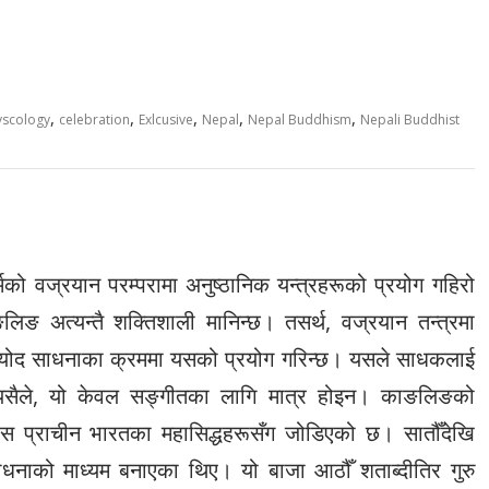
,
,
,
,
,
yscology
celebration
Exlcusive
Nepal
Nepal Buddhism
Nepali Buddhist
र्मको वज्रयान परम्परामा अनुष्ठानिक यन्त्रहरूको प्रयोग गहिरो
ङलिङ अत्यन्तै शक्तिशाली मानिन्छ। तसर्थ, वज्रयान तन्त्रमा
ी च्योद साधनाका क्रममा यसको प्रयोग गरिन्छ। यसले साधकलाई
त्यसैले, यो केवल सङ्गीतका लागि मात्र होइन। काङलिङको
ास प्राचीन भारतका महासिद्धहरूसँग जोडिएको छ। सातौँदेखि
साधनाको माध्यम बनाएका थिए। यो बाजा आठौँ शताब्दीतिर गुरु