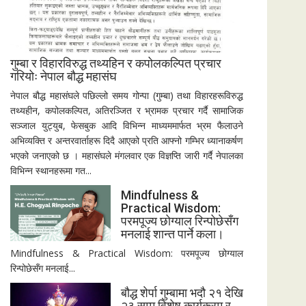
गुम्बा र विहारविरुद्ध तथ्यहिन र कपोलकल्पित प्रचार
गरियोः नेपाल बौद्ध महासंघ
नेपाल बौद्ध महासंघले पछिल्लो समय गोन्पा (गुम्बा) तथा विहारहरूविरुद्ध
तथ्यहीन, कपोलकल्पित, अतिरञ्जित र भ्रामक प्रचार गर्दै सामाजिक
सञ्जाल युट्युब, फेसबुक आदि विभिन्न माध्यममार्फत भ्रम फैलाउने
अभिव्यक्ति र अन्तरवार्ताहरू दिदै आएको प्रति आफ्नो गम्भिर ध्यानाकर्षण
भएको जनाएको छ । महासंघले मंगलवार एक विज्ञप्ति जारी गर्दै नेपालका
विभिन्न स्थानहरूमा गत...
Mindfulness &
Practical Wisdom:
परमपूज्य छोग्याल रिन्पोछेसँग
मनलाई शान्त पार्ने कला।
Mindfulness & Practical Wisdom: परमपूज्य छोग्याल
रिन्पोछेसँग मनलाई...
बौद्ध शेर्पा गुम्बामा भदौ २१ देखि
२३ सम्म विशेष कार्यक्रम र