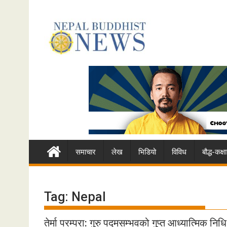
Skip
to
content
समाचार
लेख
भिडियो
विविध
बौद्ध-कक
Tag:
Nepal
तेर्मा परम्परा: गुरु पद्मसम्भवको गुप्त आध्यात्मिक निधि