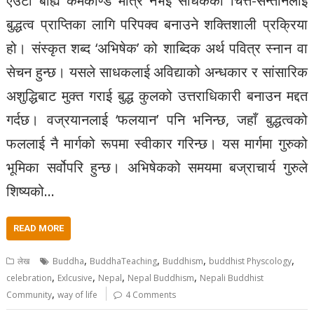
एउटा बाह्य कर्मकाण्ड मात्र नभई साधकको चित्त-सन्तानलाई
बुद्धत्व प्राप्तिका लागि परिपक्व बनाउने शक्तिशाली प्रक्रिया
हो। संस्कृत शब्द ‘अभिषेक’ को शाब्दिक अर्थ पवित्र स्नान वा
सेचन हुन्छ। यसले साधकलाई अविद्याको अन्धकार र सांसारिक
अशुद्धिबाट मुक्त गराई बुद्ध कुलको उत्तराधिकारी बनाउन मद्दत
गर्दछ। वज्रयानलाई ‘फलयान’ पनि भनिन्छ, जहाँ बुद्धत्वको
फललाई नै मार्गको रूपमा स्वीकार गरिन्छ। यस मार्गमा गुरुको
भूमिका सर्वोपरि हुन्छ। अभिषेकको समयमा बज्राचार्य गुरुले
शिष्यको…
READ MORE
,
,
,
,
लेख
Buddha
BuddhaTeaching
Buddhism
buddhist Physcology
,
,
,
,
celebration
Exlcusive
Nepal
Nepal Buddhism
Nepali Buddhist
,
Community
way of life
4 Comments