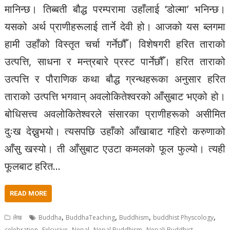
मानिन्छ। तिब्बती बौद्ध परम्परामा उहाँलाई ‘डोल्मा’ भनिन्छ।
यसको अर्थ प्राणीहरूलाई तार्ने देवी हो। आजको यस ब्लगमा
हामी उहाँको विस्तृत चर्चा गर्नेछौँ। विशेषगरी हरित ताराको
उत्पत्ति, साधना र मन्त्रबारे प्रस्ट पार्नेछौँ। हरित ताराको
उत्पत्ति र पौराणिक कथा बौद्ध ग्रन्थहरूका अनुसार हरित
ताराको उत्पत्ति भगवान् अवलोकितेश्वरको आँसुबाट भएको हो।
बोधिसत्त्व अवलोकितेश्वरले संसारका प्राणीहरूको असीमित
दुःख देख्नुभयो। त्यसपछि उहाँको आँखाबाट गहिरो करुणाको
आँसु खस्यो। ती आँसुबाट एउटा कमलको फूल फुल्यो। त्यही
फूलबाट हरित…
READ MORE
,
,
,
,
लेख
Buddha
BuddhaTeaching
Buddhism
buddhist Physcology
,
,
,
,
celebration
Exlcusive
Nepal
Nepal Buddhism
Nepali Buddhist