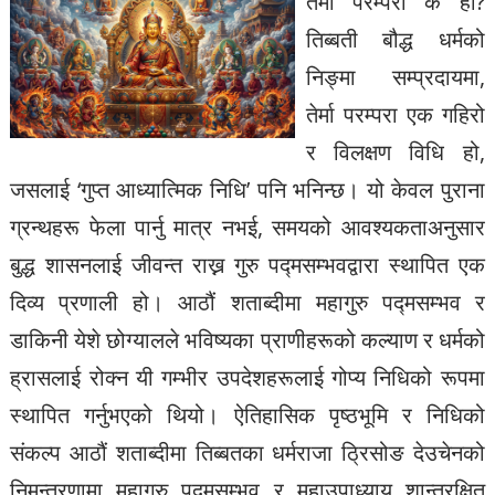
तेर्मा परम्परा के हो?
तिब्बती बौद्ध धर्मको
निङ्मा सम्प्रदायमा,
तेर्मा परम्परा एक गहिरो
र विलक्षण विधि हो,
जसलाई ‘गुप्त आध्यात्मिक निधि’ पनि भनिन्छ। यो केवल पुराना
ग्रन्थहरू फेला पार्नु मात्र नभई, समयको आवश्यकताअनुसार
बुद्ध शासनलाई जीवन्त राख्न गुरु पद्मसम्भवद्वारा स्थापित एक
दिव्य प्रणाली हो। आठौं शताब्दीमा महागुरु पद्मसम्भव र
डाकिनी येशे छोग्यालले भविष्यका प्राणीहरूको कल्याण र धर्मको
ह्रासलाई रोक्न यी गम्भीर उपदेशहरूलाई गोप्य निधिको रूपमा
स्थापित गर्नुभएको थियो। ऐतिहासिक पृष्ठभूमि र निधिको
संकल्प आठौं शताब्दीमा तिब्बतका धर्मराजा ठ्रिसोङ देउचेनको
निमन्त्रणामा महागुरु पद्मसम्भव र महाउपाध्याय शान्तरक्षित