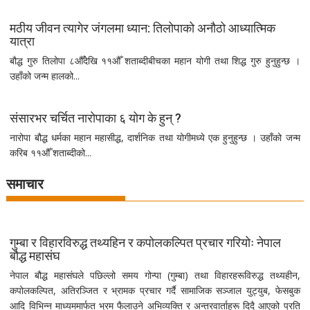
मठीय जीवन त्यागेर जंगलमा ध्यान: तिलोपाको अनौठो आध्यात्मिक
यात्रा
बौद्ध गुरु तिलोपा ८औँदेखि ११औँ शताब्दीबीचका महान योगी तथा शिद्ध गुरु हुनुहुन्छ ।
उहाँको जन्म हालको...
संसारभर चर्चित नारोपाका ६ योग के हुन् ?
नारोपा बौद्ध धर्मका महान महासीद्ध, दार्शनिक तथा योगीमध्ये एक हुनुहुन्छ । उहाँको जन्म
करिब ११औँ शताब्दीको...
समाचार
गुम्बा र विहारविरुद्ध तथ्यहिन र कपोलकल्पित प्रचार गरियोः नेपाल
बौद्ध महासंघ
नेपाल बौद्ध महासंघले पछिल्लो समय गोन्पा (गुम्बा) तथा विहारहरूविरुद्ध तथ्यहीन,
कपोलकल्पित, अतिरञ्जित र भ्रामक प्रचार गर्दै सामाजिक सञ्जाल युट्युब, फेसबुक
आदि विभिन्न माध्यममार्फत भ्रम फैलाउने अभिव्यक्ति र अन्तरवार्ताहरू दिदै आएको प्रति