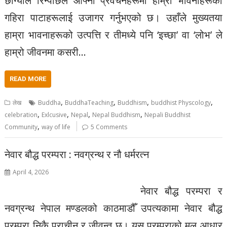
छोग्याल रिन्पोछेले आफ्ना प्रवचनहरूमा हाम्रा भावनाहरूका
गहिरा पाटाहरूलाई उजागर गर्नुभएको छ। उहाँले मुख्यतया
हाम्रा भावनाहरूको उत्पत्ति र तीमध्ये पनि ‘इच्छा’ वा ‘लोभ’ ले
हाम्रो जीवनमा कसरी…
READ MORE
,
,
,
,
लेख
Buddha
BuddhaTeaching
Buddhism
buddhist Physcology
,
,
,
,
celebration
Exlcusive
Nepal
Nepal Buddhism
Nepali Buddhist
,
Community
way of life
5 Comments
नेवार बौद्ध परम्परा : नवग्रन्थ र नौ धर्मरत्न
April 4, 2026
नेवार बौद्ध परम्परा र
नवग्रन्थ नेपाल मण्डलको काठमाडौँ उपत्यकामा नेवार बौद्ध
परम्परा निकै प्राचीन र जीवन्त छ। यस परम्पराको मूल आधार