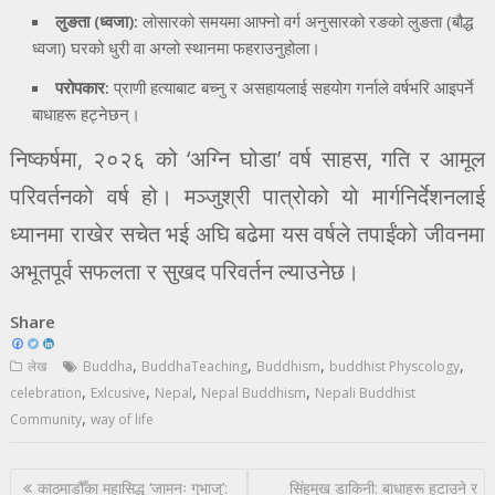
लुङता (ध्वजा):
लोसारको समयमा आफ्नो वर्ग अनुसारको रङको लुङता (बौद्ध
ध्वजा) घरको धुरी वा अग्लो स्थानमा फहराउनुहोला।
परोपकार:
प्राणी हत्याबाट बच्नु र असहायलाई सहयोग गर्नाले वर्षभरि आइपर्ने
बाधाहरू हट्नेछन्।
निष्कर्षमा, २०२६ को ‘अग्नि घोडा’ वर्ष साहस, गति र आमूल
परिवर्तनको वर्ष हो। मञ्जुश्री पात्रोको यो मार्गनिर्देशनलाई
ध्यानमा राखेर सचेत भई अघि बढेमा यस वर्षले तपाईंको जीवनमा
अभूतपूर्व सफलता र सुखद परिवर्तन ल्याउनेछ।
Share
,
,
,
,
लेख
Buddha
BuddhaTeaching
Buddhism
buddhist Physcology
,
,
,
,
celebration
Exlcusive
Nepal
Nepal Buddhism
Nepali Buddhist
,
Community
way of life
Post
काठमाडौँका महासिद्ध ‘जामनः गुभाजु’:
सिंहमुख डाकिनी: बाधाहरू हटाउने र