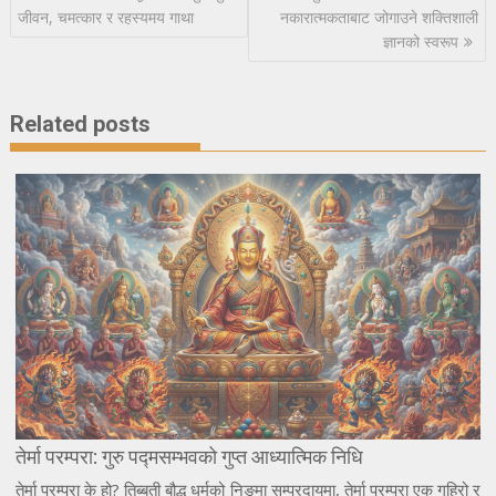
navigation
जीवन, चमत्कार र रहस्यमय गाथा
नकारात्मकताबाट जोगाउने शक्तिशाली
ज्ञानको स्वरूप
Related posts
तेर्मा परम्परा: गुरु पद्मसम्भवको गुप्त आध्यात्मिक निधि
तेर्मा परम्परा के हो? तिब्बती बौद्ध धर्मको निङ्मा सम्प्रदायमा, तेर्मा परम्परा एक गहिरो र