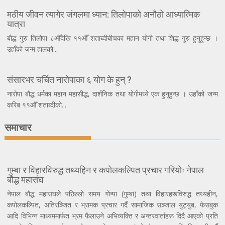
मठीय जीवन त्यागेर जंगलमा ध्यान: तिलोपाको अनौठो आध्यात्मिक
यात्रा
बौद्ध गुरु तिलोपा ८औँदेखि ११औँ शताब्दीबीचका महान योगी तथा शिद्ध गुरु हुनुहुन्छ ।
उहाँको जन्म हालको...
संसारभर चर्चित नारोपाका ६ योग के हुन् ?
नारोपा बौद्ध धर्मका महान महासीद्ध, दार्शनिक तथा योगीमध्ये एक हुनुहुन्छ । उहाँको जन्म
करिब ११औँ शताब्दीको...
समाचार
गुम्बा र विहारविरुद्ध तथ्यहिन र कपोलकल्पित प्रचार गरियोः नेपाल
बौद्ध महासंघ
नेपाल बौद्ध महासंघले पछिल्लो समय गोन्पा (गुम्बा) तथा विहारहरूविरुद्ध तथ्यहीन,
कपोलकल्पित, अतिरञ्जित र भ्रामक प्रचार गर्दै सामाजिक सञ्जाल युट्युब, फेसबुक
आदि विभिन्न माध्यममार्फत भ्रम फैलाउने अभिव्यक्ति र अन्तरवार्ताहरू दिदै आएको प्रति