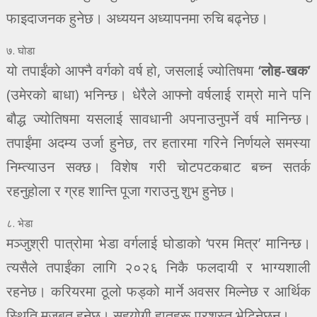
फाइदाजनक हुनेछ। अध्ययन अध्यापनमा रुचि बढ्नेछ।
७. घोडा
यो तपाईंको आफ्नै वर्गको वर्ष हो, जसलाई ज्योतिषमा
‘लोह-खक’
(उमेरको बाधा) भनिन्छ। धेरैले आफ्नो वर्षलाई राम्रो माने पनि
बौद्ध ज्योतिषमा यसलाई सावधानी अपनाउनुपर्ने वर्ष मानिन्छ।
तपाईंमा अदम्य उर्जा हुनेछ, तर हतारमा गरिने निर्णयले समस्या
निम्त्याउन सक्छ। विशेष गरी चोटपटकबाट बच्न सतर्क
रहनुहोला र ग्रह शान्ति पूजा गराउनु शुभ हुनेछ।
८. भेडा
मञ्जुश्री पात्रोमा भेडा वर्गलाई घोडाको ‘परम मित्र’ मानिन्छ।
त्यसैले तपाईंका लागि २०२६ निकै फलदायी र भाग्यशाली
रहनेछ। करियरमा ठूलो फड्को मार्ने अवसर मिल्नेछ र आर्थिक
स्थिति मजबुत हुनेछ। सहयोगी हातहरू प्रशस्त भेटिनेछन्।