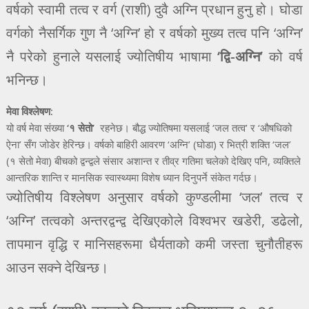
वर्षको स्वामी तत्व र वर्ग (राशी) दुवै अग्नि प्रधान हुनु हो। घोडा
वर्गको नैसर्गिक गुण नै ‘अग्नि’ हो र वर्षको मुख्य तत्व पनि ‘अग्नि’
नै परेको हुनाले यसलाई ज्योतिषीय भाषामा
‘द्वि-अग्नि’
को वर्ष
भनिन्छ।
मेवा विश्लेषण:
यो वर्ष मेवा संख्या
‘१ सेतो’
रहनेछ। बौद्ध ज्योतिषमा यसलाई ‘जल तत्व’ र ‘औषधिको
ऐना’ सँग जोडेर हेरिन्छ। वर्षको बाहिरी आवरण ‘अग्नि’ (घोडा) र भित्री शक्ति ‘जल’
(१ सेतो मेवा) बीचको द्वन्द्वले संसार अशान्त र तीव्र गतिमा चलेको देखिए पनि, व्यक्तिले
आन्तरिक शान्ति र मानसिक स्वास्थ्यमा विशेष ध्यान दिनुपर्ने संकेत गर्दछ।
ज्योतिषीय विश्लेषण अनुसार वर्षको कुण्डलीमा ‘जल’ तत्व र
‘अग्नि’ तत्वको अन्तरद्वन्द्व देखिएकोले विश्वभर खडेरी, डढेलो,
तापमान वृद्धि र मानिसहरूमा धैर्यताको कमी जस्ता चुनौतीहरू
आउन सक्ने देखिन्छ।