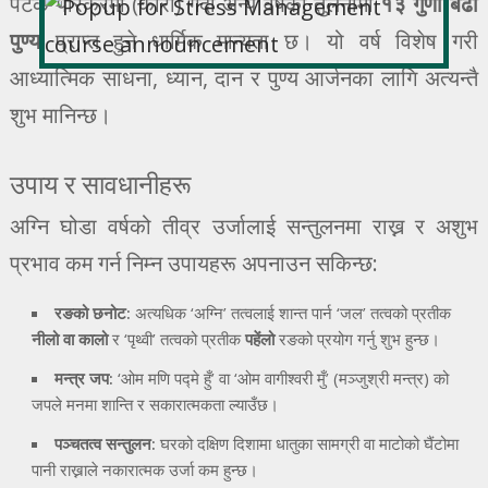
पटक परिक्रमा (कोरा) गर्दा अन्य वर्षको तुलनामा
१३ गुणा बढी
पुण्य
प्राप्त हुने धार्मिक मान्यता छ। यो वर्ष विशेष गरी
आध्यात्मिक साधना, ध्यान, दान र पुण्य आर्जनका लागि अत्यन्तै
शुभ मानिन्छ।
उपाय र सावधानीहरू
अग्नि घोडा वर्षको तीव्र उर्जालाई सन्तुलनमा राख्न र अशुभ
प्रभाव कम गर्न निम्न उपायहरू अपनाउन सकिन्छ:
रङको छनोट:
अत्यधिक ‘अग्नि’ तत्वलाई शान्त पार्न ‘जल’ तत्वको प्रतीक
नीलो वा कालो
र ‘पृथ्वी’ तत्वको प्रतीक
पहेंलो
रङको प्रयोग गर्नु शुभ हुन्छ।
मन्त्र जप:
‘ओम मणि पद्मे हुँ’ वा ‘ओम वागीश्वरी मुँ’ (मञ्जुश्री मन्त्र) को
जपले मनमा शान्ति र सकारात्मकता ल्याउँछ।
पञ्चतत्व सन्तुलन:
घरको दक्षिण दिशामा धातुका सामग्री वा माटोको घैंटोमा
पानी राख्नाले नकारात्मक उर्जा कम हुन्छ।