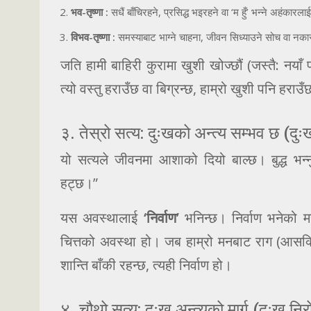
भव-तृष्णा :
सधैं बाँचिरहने, प्रसिद्ध भइरहने वा ‘म हुँ’ भन्ने अहंकारल
विभव-तृष्णा :
समस्याबाट भाग्ने चाहना, जीवन सिध्याउने सोच वा नका
जति हामी बाहिरी कुरामा खुशी खोज्छौं (जस्तै: नयाँ 
त्यो वस्तु हराउँछ वा बिग्रन्छ, हाम्रो खुशी पनि हराउ
३. तेस्रो सत्य: दुःखको अन्त्य सम्भव छ (दु
यो सत्यले जीवनमा आशाको दियो बाल्छ। बुद्ध भन्नु
हट्छ।”
यस अवस्थालाई
‘निर्वाण’
भनिन्छ। निर्वाण भनेको मरेपछ
चित्तको अवस्था हो। जब हाम्रो मनबाट राग (आसक्ति
शान्ति बाँकी रहन्छ, त्यही निर्वाण हो।
४. चौथो सत्य: दुःख अन्त्यको मार्ग (दुःख नि