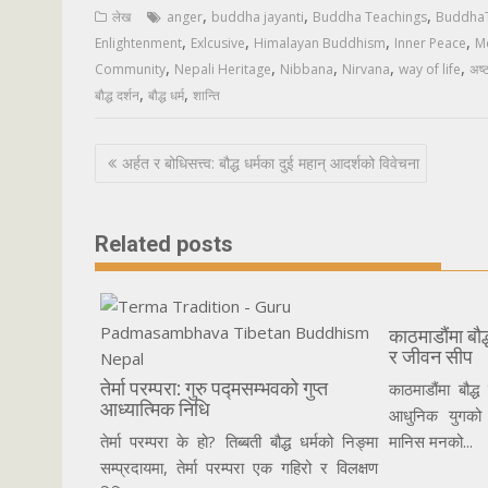
,
,
,
लेख
anger
buddha jayanti
Buddha Teachings
BuddhaT
,
,
,
,
Enlightenment
Exlcusive
Himalayan Buddhism
Inner Peace
M
,
,
,
,
,
Community
Nepali Heritage
Nibbana
Nirvana
way of life
अष्ट
,
,
बौद्ध दर्शन
बौद्ध धर्म
शान्ति
Post
अर्हत र बोधिसत्त्व: बौद्ध धर्मका दुई महान् आदर्शको विवेचना
navigation
Related posts
काठमाडौंमा बौद्
र जीवन सीप
तेर्मा परम्परा: गुरु पद्मसम्भवको गुप्त
काठमाडौंमा बौद्
आध्यात्मिक निधि
आधुनिक युगको 
तेर्मा परम्परा के हो? तिब्बती बौद्ध धर्मको निङ्मा
मानिस मनको...
सम्प्रदायमा, तेर्मा परम्परा एक गहिरो र विलक्षण