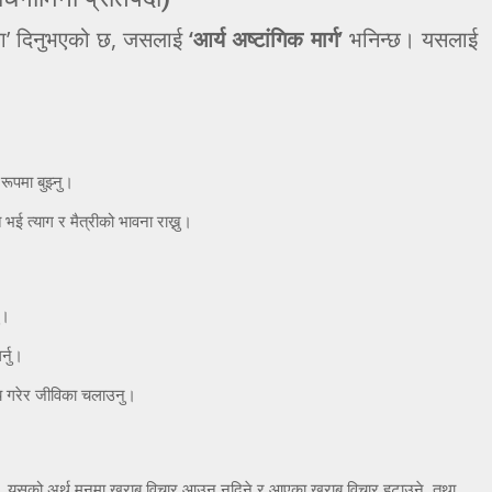
्मुला’ दिनुभएको छ, जसलाई
‘आर्य अष्टांगिक मार्ग’
भनिन्छ। यसलाई
ूपमा बुझ्नु।
त भई त्याग र मैत्रीको भावना राख्नु।
ु।
्नु।
साय गरेर जीविका चलाउनु।
न। यसको अर्थ मनमा खराब विचार आउन नदिने र आएका खराब विचार हटाउने, तथा