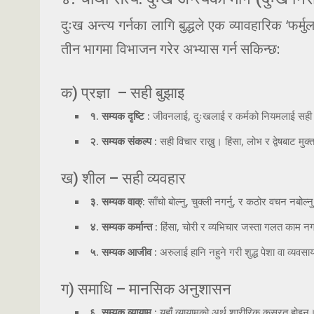
दुःख अन्त्य गर्नका लागि बुद्धले एक व्यावहारिक ‘फर
तीन भागमा विभाजन गरेर अभ्यास गर्न सकिन्छ:
क) प्रज्ञा – सही बुझाइ
१. सम्यक दृष्टि :
जीवनलाई, दुःखलाई र कर्मको नियमलाई सही र
२. सम्यक संकल्प :
सही विचार राख्नु। हिंसा, लोभ र द्वेषबाट मुक्
ख) शील – सही व्यवहार
३. सम्यक वाक्:
साँचो बोल्नु, चुक्ली नगर्नु, र कठोर वचन नबोल्न
४. सम्यक कर्मान्त :
हिंसा, चोरी र व्यभिचार जस्ता गलत काम नगर
५. सम्यक आजीव :
अरुलाई हानि नहुने गरी शुद्ध पेशा वा व्यव
ग) समाधि – मानसिक अनुशासन
६. सम्यक व्यायाम :
यहाँ व्यायामको अर्थ शारीरिक कसरत होइ