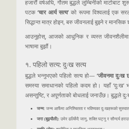
हजारौं वर्षअघि, गौतम बुद्धले लुम्बिनीको माटोबाट 
पटक
‘चार आर्य सत्य’
को रूपमा विश्वलाई एक सरल 
सिद्धान्त मात्र होइन, बरु जीवनलाई बुझ्ने र मानसिक शा
आउनुहोस्, आजको आधुनिक र व्यस्त जीवनशैलीमा य
भाषामा बुझौं।
१. पहिलो सत्य: दुःख सत्य
बुद्धले भन्नुभएको पहिलो सत्य हो—
‘जीवनमा दुःख 
समस्या समाधानको पहिलो कदम हो। यहाँ ‘दुःख’ 
असन्तुष्टि, र अपूर्णताको बोधलाई जनाउँछ। बुद्धले द
जन्म:
जन्म आफैंमा अनिश्चितता र भविष्यका दुःखहरूको सुरुवा
जरा (बुढ्यौली):
उमेर ढल्किँदै जानु, शक्ति घट्नु र सौन्दर्य हरा