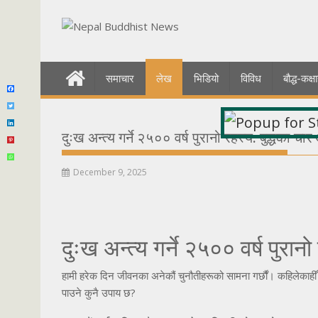
Skip
to
content
समाचार
लेख
भिडियो
विविध
बौद्ध-कक
दुःख अन्त्य गर्ने २५०० वर्ष पुरानो रहस्य: बुद्धका चार
December 9, 2025
दुःख अन्त्य गर्ने २५०० वर्ष पुरान
हामी हरेक दिन जीवनका अनेकौं चुनौतीहरूको सामना गर्छौं। कहिलेकाहीँ ल
पाउने कुनै उपाय छ?