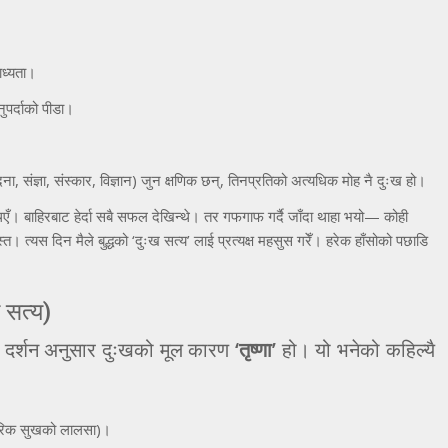
बाध्यता।
ुपर्दाको पीडा।
ेदना, संज्ञा, संस्कार, विज्ञान) जुन क्षणिक छन्, तिनप्रतिको अत्यधिक मोह नै दुःख हो।
एँ। बाहिरबाट हेर्दा सबै सफल देखिन्थे। तर गफगाफ गर्दै जाँदा थाहा भयो— कोही
। त्यस दिन मैले बुद्धको ‘दुःख सत्य’ लाई प्रत्यक्ष महसुस गरेँ। हरेक हाँसोको पछाडि
 सत्य)
्ध दर्शन अनुसार दुःखको मूल कारण
‘तृष्णा’
हो। यो भनेको कहिल्यै
ारीरिक सुखको लालसा)।