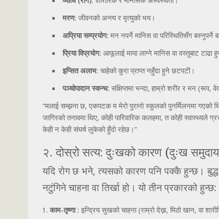
व्याधि (रोग):
शारीरिक र मानसिक अस्वस्थता।
मरण:
जीवनको अन्त्य र मृत्युको भय।
अप्रिया सम्प्रयोग:
मन नपर्ने मानिस वा परिस्थितिसँग बस्नुपर्ने 
प्रिया विप्रयोग:
आफूलाई माया लाग्ने मानिस वा वस्तुबाट टाढा हुन
इप्सित अलाभ:
चाहेको कुरा प्राप्त नहुँदा हुने छटपटी।
पञ्चोपादान स्कन्ध:
संक्षिप्तमा भन्दा, हाम्रो शरीर र मन (रूप, व
“मलाई सम्झना छ, एकपटक म मेरो पुरानो स्कुलको पुनर्मिलनमा गएको थि
जागिरको तनावमा थिए, कोही पारिवारिक कलहमा, त कोही स्वास्थ्यले ग्रस्त
केही न केही संघर्ष लुकेको हुँदो रहेछ।”
२. दोस्रो सत्य: दुःखको कारण (दुःख समुदाय
यदि रोग छ भने, त्यसको कारण पनि पक्कै हुन्छ। बुद
नटुंगिने चाहना वा तिर्खा हो। यो तीन प्रकारको हुन्छ:
काम-तृष्णा :
इन्द्रिय सुखको चाहना (राम्रो देख्न, मिठो खान, वा श