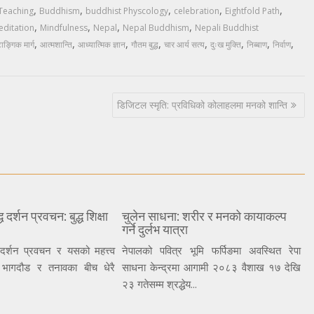
,
,
,
,
,
eaching
Buddhism
buddhist Physcology
celebration
Eightfold Path
,
,
,
,
editation
Mindfulness
Nepal
Nepal Buddhism
Nepali Buddhist
,
,
,
,
,
,
,
,
ाङ्गिक मार्ग
आत्मशान्ति
आध्यात्मिक ज्ञान
गौतम बुद्ध
चार आर्य सत्य
दुःख मुक्ति
निब्बाण
निर्वाण
डिजिटल स्मृति: प्रविधिको कोलाहलमा मनको शान्ति
ध दर्शन प्रवचन: बुद्ध शिक्षा
चुलेन साधना: शरीर र मनको कायाकल्प
गर्ने दुर्लभ यात्रा
ध दर्शन प्रवचन र यसको महत्त्व
नेपालको पवित्र भूमि फर्पिङमा अवस्थित रेपा
भागदौड र तनावका बीच धेरै
साधना केन्द्रमा आगामी २०८३ वैशाख १७ देखि
२३ गतेसम्म श्रद्धेय...