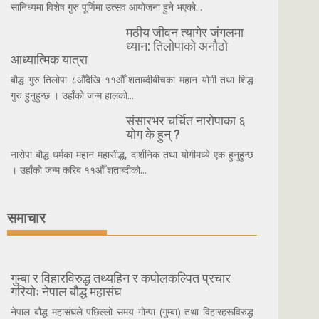
सानिध्यमा विशेष गुरु पूर्णिमा उत्सव आयोजना हुने भएको...
मठीय जीवन त्यागेर जंगलमा
ध्यान: तिलोपाको अनौठो
आध्यात्मिक यात्रा
बौद्ध गुरु तिलोपा ८औँदेखि ११औँ शताब्दीबीचका महान योगी तथा शिद्ध
गुरु हुनुहुन्छ । उहाँको जन्म हालको...
संसारभर चर्चित नारोपाका ६
योग के हुन् ?
नारोपा बौद्ध धर्मका महान महासीद्ध, दार्शनिक तथा योगीमध्ये एक हुनुहुन्छ
। उहाँको जन्म करिब ११औँ शताब्दीको...
समाचार
गुम्बा र विहारविरुद्ध तथ्यहिन र कपोलकल्पित प्रचार
गरियोः नेपाल बौद्ध महासंघ
नेपाल बौद्ध महासंघले पछिल्लो समय गोन्पा (गुम्बा) तथा विहारहरूविरुद्ध