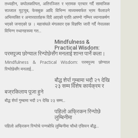
तथ्यहीन, कपोलकल्पित, अतिरञ्जित र भ्रामक प्रचार गर्दै सामाजिक
सञ्जाल युट्युब, फेसबुक आदि विभिन्न माध्यममार्फत भ्रम फैलाउने
अभिव्यक्ति र अन्तरवार्ताहरू दिदै आएको प्रति आफ्नो गम्भिर ध्यानाकर्षण
भएको जनाएको छ । महासंघले मंगलवार एक विज्ञप्ति जारी गर्दै नेपालका
विभिन्न स्थानहरूमा गत...
Mindfulness &
Practical Wisdom:
परमपूज्य छोग्याल रिन्पोछेसँग मनलाई शान्त पार्ने कला।
Mindfulness & Practical Wisdom: परमपूज्य छोग्याल
रिन्पोछेसँग मनलाई...
बौद्ध शेर्पा गुम्बामा भदौ २१ देखि
२३ सम्म विशेष कार्यक्रम र
बज्रकिलाय पूजा हुने
बौद्ध शेर्पा गुम्बामा भदौ २१ देखि २३ सम्म...
पहिलो अफ्रिकन रिन्पोछे
लुम्बिनीमा
पहिलो अफ्रिकन रिन्पोचे पन्नबोधि लुम्बिनीमा चौथो एसियन बौद्ध...