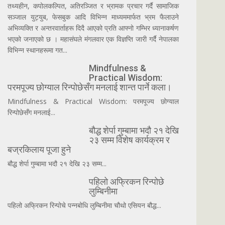
तथ्यहीन, कपोलकल्पित, अतिरञ्जित र भ्रामक प्रचार गर्दै सामाजिक
सञ्जाल युट्युब, फेसबुक आदि विभिन्न माध्यममार्फत भ्रम फैलाउने
अभिव्यक्ति र अन्तरवार्ताहरू दिदै आएको प्रति आफ्नो गम्भिर ध्यानाकर्षण
भएको जनाएको छ । महासंघले मंगलवार एक विज्ञप्ति जारी गर्दै नेपालका
विभिन्न स्थानहरूमा गत...
Mindfulness &
Practical Wisdom:
परमपूज्य छोग्याल रिन्पोछेसँग मनलाई शान्त पार्ने कला।
Mindfulness & Practical Wisdom: परमपूज्य छोग्याल
रिन्पोछेसँग मनलाई...
बौद्ध शेर्पा गुम्बामा भदौ २१ देखि
२३ सम्म विशेष कार्यक्रम र
बज्रकिलाय पूजा हुने
बौद्ध शेर्पा गुम्बामा भदौ २१ देखि २३ सम्म...
पहिलो अफ्रिकन रिन्पोछे
लुम्बिनीमा
पहिलो अफ्रिकन रिन्पोचे पन्नबोधि लुम्बिनीमा चौथो एसियन बौद्ध...