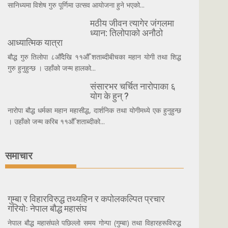
सानिध्यमा विशेष गुरु पूर्णिमा उत्सव आयोजना हुने भएको...
मठीय जीवन त्यागेर जंगलमा
ध्यान: तिलोपाको अनौठो
आध्यात्मिक यात्रा
बौद्ध गुरु तिलोपा ८औँदेखि ११औँ शताब्दीबीचका महान योगी तथा शिद्ध
गुरु हुनुहुन्छ । उहाँको जन्म हालको...
संसारभर चर्चित नारोपाका ६
योग के हुन् ?
नारोपा बौद्ध धर्मका महान महासीद्ध, दार्शनिक तथा योगीमध्ये एक हुनुहुन्छ
। उहाँको जन्म करिब ११औँ शताब्दीको...
समाचार
गुम्बा र विहारविरुद्ध तथ्यहिन र कपोलकल्पित प्रचार
गरियोः नेपाल बौद्ध महासंघ
नेपाल बौद्ध महासंघले पछिल्लो समय गोन्पा (गुम्बा) तथा विहारहरूविरुद्ध