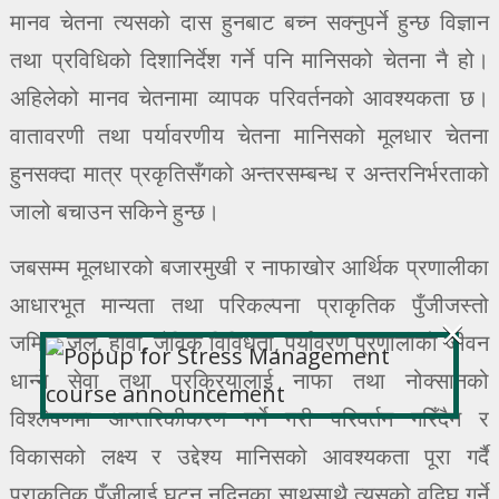
मानव चेतना त्यसको दास हुनबाट बच्न सक्नुपर्ने हुन्छ विज्ञान
तथा प्रविधिको दिशानिर्देश गर्ने पनि मानिसको चेतना नै हो।
अहिलेको मानव चेतनामा व्यापक परिवर्तनको आवश्यकता छ।
वातावरणी तथा पर्यावरणीय चेतना मानिसको मूलधार चेतना
हुनसक्दा मात्र प्रकृतिसँगको अन्तरसम्बन्ध र अन्तरनिर्भरताको
जालो बचाउन सकिने हुन्छ।
जबसम्म मूलधारको बजारमुखी र नाफाखोर आर्थिक प्रणालीका
आधारभूत मान्यता तथा परिकल्पना प्राकृतिक पुँजीजस्तो
×
जमिन, जल, हावा, जैविक विविधता, पर्यावरण प्रणालीको जीवन
धान्ने सेवा तथा प्रक्रियालाई नाफा तथा नोक्सानको
विश्लेषणमा आन्तरिकीकरण गर्ने गरी परिवर्तन गरिँदैन र
विकासको लक्ष्य र उद्देश्य मानिसको आवश्यकता पूरा गर्दै
प्राकृतिक पुँजीलाई घट्न नदिनुका साथसाथै त्यसको वृद्घि गर्ने