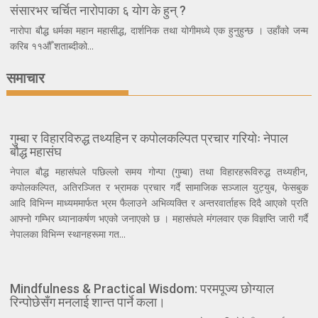
संसारभर चर्चित नारोपाका ६ योग के हुन् ?
नारोपा बौद्ध धर्मका महान महासीद्ध, दार्शनिक तथा योगीमध्ये एक हुनुहुन्छ । उहाँको जन्म
करिब ११औँ शताब्दीको...
समाचार
गुम्बा र विहारविरुद्ध तथ्यहिन र कपोलकल्पित प्रचार गरियोः नेपाल
बौद्ध महासंघ
नेपाल बौद्ध महासंघले पछिल्लो समय गोन्पा (गुम्बा) तथा विहारहरूविरुद्ध तथ्यहीन,
कपोलकल्पित, अतिरञ्जित र भ्रामक प्रचार गर्दै सामाजिक सञ्जाल युट्युब, फेसबुक
आदि विभिन्न माध्यममार्फत भ्रम फैलाउने अभिव्यक्ति र अन्तरवार्ताहरू दिदै आएको प्रति
आफ्नो गम्भिर ध्यानाकर्षण भएको जनाएको छ । महासंघले मंगलवार एक विज्ञप्ति जारी गर्दै
नेपालका विभिन्न स्थानहरूमा गत...
Mindfulness & Practical Wisdom: परमपूज्य छोग्याल
रिन्पोछेसँग मनलाई शान्त पार्ने कला।