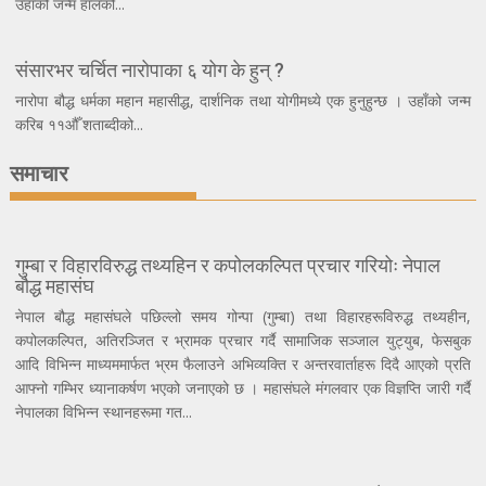
उहाँको जन्म हालको...
संसारभर चर्चित नारोपाका ६ योग के हुन् ?
नारोपा बौद्ध धर्मका महान महासीद्ध, दार्शनिक तथा योगीमध्ये एक हुनुहुन्छ । उहाँको जन्म
करिब ११औँ शताब्दीको...
समाचार
गुम्बा र विहारविरुद्ध तथ्यहिन र कपोलकल्पित प्रचार गरियोः नेपाल
बौद्ध महासंघ
नेपाल बौद्ध महासंघले पछिल्लो समय गोन्पा (गुम्बा) तथा विहारहरूविरुद्ध तथ्यहीन,
कपोलकल्पित, अतिरञ्जित र भ्रामक प्रचार गर्दै सामाजिक सञ्जाल युट्युब, फेसबुक
आदि विभिन्न माध्यममार्फत भ्रम फैलाउने अभिव्यक्ति र अन्तरवार्ताहरू दिदै आएको प्रति
आफ्नो गम्भिर ध्यानाकर्षण भएको जनाएको छ । महासंघले मंगलवार एक विज्ञप्ति जारी गर्दै
नेपालका विभिन्न स्थानहरूमा गत...