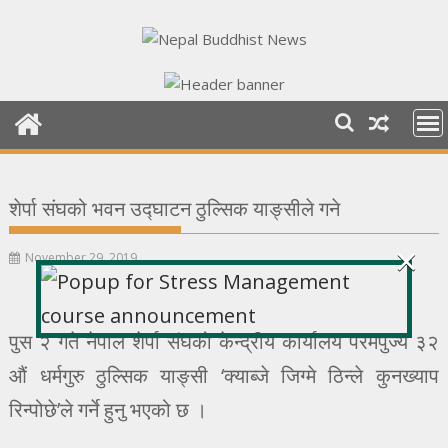
Skip
to
content
शेर्पा संघको भवन उद्घाटन ठुल्सिक याङ्सीले गने
×
November 29, 2019
पुस २ गते नेपाल शेर्पा संघको केन्द्रीय कार्यालय परमपुज्य ३२
औं धर्मगुरु ठुल्सिक याङ्सी ‘क्याब्जे जिग्मे ठिन्ले कुनख्याप
रिन्पोछे’ले गर्ने हुनु भएको छ ।