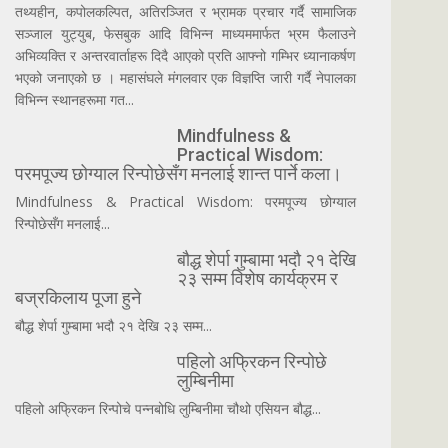
तथ्यहीन, कपोलकल्पित, अतिरञ्जित र भ्रामक प्रचार गर्दै सामाजिक
सञ्जाल युट्युब, फेसबुक आदि विभिन्न माध्यममार्फत भ्रम फैलाउने
अभिव्यक्ति र अन्तरवार्ताहरू दिदै आएको प्रति आफ्नो गम्भिर ध्यानाकर्षण
भएको जनाएको छ । महासंघले मंगलवार एक विज्ञप्ति जारी गर्दै नेपालका
विभिन्न स्थानहरूमा गत...
Mindfulness &
Practical Wisdom:
परमपूज्य छोग्याल रिन्पोछेसँग मनलाई शान्त पार्ने कला।
Mindfulness & Practical Wisdom: परमपूज्य छोग्याल
रिन्पोछेसँग मनलाई...
बौद्ध शेर्पा गुम्बामा भदौ २१ देखि
२३ सम्म विशेष कार्यक्रम र
बज्रकिलाय पूजा हुने
बौद्ध शेर्पा गुम्बामा भदौ २१ देखि २३ सम्म...
पहिलो अफ्रिकन रिन्पोछे
लुम्बिनीमा
पहिलो अफ्रिकन रिन्पोचे पन्नबोधि लुम्बिनीमा चौथो एसियन बौद्ध...