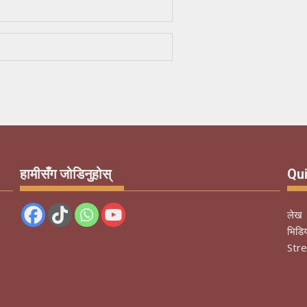
हामीसँग जोडिनुहोस्
Qui
लेख
भिडि
Str