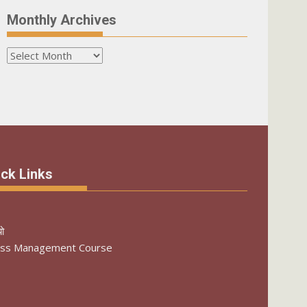
Monthly Archives
Monthly
Archives
ck Links
यो
ess Management Course