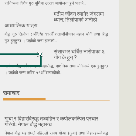
सानिध्यमा विशेष गुरु पूर्णिमा उत्सव आयोजना हुने भएको...
मठीय जीवन त्यागेर जंगलमा
ध्यान: तिलोपाको अनौठो
आध्यात्मिक यात्रा
बौद्ध गुरु तिलोपा ८औँदेखि ११औँ शताब्दीबीचका महान योगी तथा शिद्ध
गुरु हुनुहुन्छ । उहाँको जन्म हालको...
×
संसारभर चर्चित नारोपाका ६
योग के हुन् ?
नारोपा बौद्ध धर्मका महान महासीद्ध, दार्शनिक तथा योगीमध्ये एक हुनुहुन्छ
। उहाँको जन्म करिब ११औँ शताब्दीको...
समाचार
गुम्बा र विहारविरुद्ध तथ्यहिन र कपोलकल्पित प्रचार
गरियोः नेपाल बौद्ध महासंघ
नेपाल बौद्ध महासंघले पछिल्लो समय गोन्पा (गुम्बा) तथा विहारहरूविरुद्ध