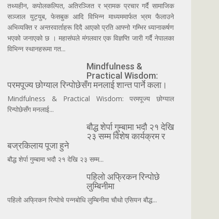
तथ्यहीन, कपोलकल्पित, अतिरञ्जित र भ्रामक प्रचार गर्दै सामाजिक
सञ्जाल युट्युब, फेसबुक आदि विभिन्न माध्यममार्फत भ्रम फैलाउने
अभिव्यक्ति र अन्तरवार्ताहरू दिदै आएको प्रति आफ्नो गम्भिर ध्यानाकर्षण
भएको जनाएको छ । महासंघले मंगलवार एक विज्ञप्ति जारी गर्दै नेपालका
विभिन्न स्थानहरूमा गत...
Mindfulness &
Practical Wisdom:
परमपूज्य छोग्याल रिन्पोछेसँग मनलाई शान्त पार्ने कला।
Mindfulness & Practical Wisdom: परमपूज्य छोग्याल
रिन्पोछेसँग मनलाई...
बौद्ध शेर्पा गुम्बामा भदौ २१ देखि
२३ सम्म विशेष कार्यक्रम र
बज्रकिलाय पूजा हुने
बौद्ध शेर्पा गुम्बामा भदौ २१ देखि २३ सम्म...
पहिलो अफ्रिकन रिन्पोछे
लुम्बिनीमा
पहिलो अफ्रिकन रिन्पोचे पन्नबोधि लुम्बिनीमा चौथो एसियन बौद्ध...