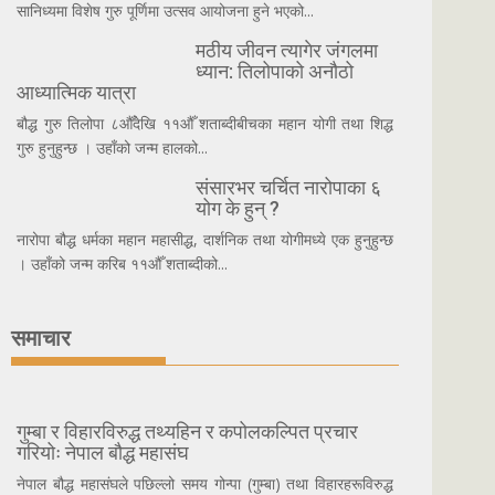
सानिध्यमा विशेष गुरु पूर्णिमा उत्सव आयोजना हुने भएको...
मठीय जीवन त्यागेर जंगलमा
ध्यान: तिलोपाको अनौठो
आध्यात्मिक यात्रा
बौद्ध गुरु तिलोपा ८औँदेखि ११औँ शताब्दीबीचका महान योगी तथा शिद्ध
गुरु हुनुहुन्छ । उहाँको जन्म हालको...
संसारभर चर्चित नारोपाका ६
योग के हुन् ?
नारोपा बौद्ध धर्मका महान महासीद्ध, दार्शनिक तथा योगीमध्ये एक हुनुहुन्छ
। उहाँको जन्म करिब ११औँ शताब्दीको...
समाचार
गुम्बा र विहारविरुद्ध तथ्यहिन र कपोलकल्पित प्रचार
गरियोः नेपाल बौद्ध महासंघ
नेपाल बौद्ध महासंघले पछिल्लो समय गोन्पा (गुम्बा) तथा विहारहरूविरुद्ध