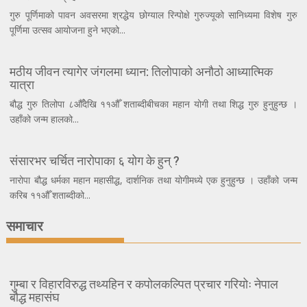
गुरु पूर्णिमाको पावन अवसरमा श्रद्धेय छोग्याल रिन्पोक्षे गुरुज्यूको सानिध्यमा विशेष गुरु
पूर्णिमा उत्सव आयोजना हुने भएको...
मठीय जीवन त्यागेर जंगलमा ध्यान: तिलोपाको अनौठो आध्यात्मिक
यात्रा
बौद्ध गुरु तिलोपा ८औँदेखि ११औँ शताब्दीबीचका महान योगी तथा शिद्ध गुरु हुनुहुन्छ ।
उहाँको जन्म हालको...
संसारभर चर्चित नारोपाका ६ योग के हुन् ?
नारोपा बौद्ध धर्मका महान महासीद्ध, दार्शनिक तथा योगीमध्ये एक हुनुहुन्छ । उहाँको जन्म
करिब ११औँ शताब्दीको...
समाचार
गुम्बा र विहारविरुद्ध तथ्यहिन र कपोलकल्पित प्रचार गरियोः नेपाल
बौद्ध महासंघ