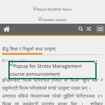
Skip
to
content
बौद्ध शिक्षा र भिक्षुको कथा उत्कृष्ट
×
January 7, 2019
इन्डिपेन्डेन्ट फिल्म फेस्टिभल (निफ) मा फिल्म ‘सुपर मंक’ र
डकुमेन्ट्री फिल्म ‘मरिसकेको मान्छे’ उत्कृष्ट भएका छन् ।
अन्तराल बाँकेले नेपालगन्जमा गरेको दुईदिने फेस्टिभलमा २१
फिल्म एवं डकुमेन्ट्री प्रदर्शन भएका थिए । शनिबार