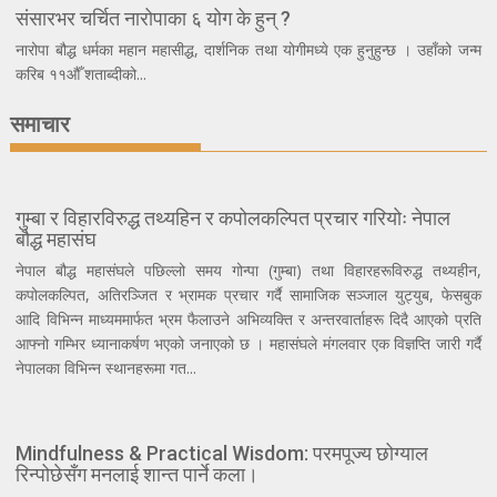
संसारभर चर्चित नारोपाका ६ योग के हुन् ?
नारोपा बौद्ध धर्मका महान महासीद्ध, दार्शनिक तथा योगीमध्ये एक हुनुहुन्छ । उहाँको जन्म
करिब ११औँ शताब्दीको...
समाचार
गुम्बा र विहारविरुद्ध तथ्यहिन र कपोलकल्पित प्रचार गरियोः नेपाल
बौद्ध महासंघ
नेपाल बौद्ध महासंघले पछिल्लो समय गोन्पा (गुम्बा) तथा विहारहरूविरुद्ध तथ्यहीन,
कपोलकल्पित, अतिरञ्जित र भ्रामक प्रचार गर्दै सामाजिक सञ्जाल युट्युब, फेसबुक
आदि विभिन्न माध्यममार्फत भ्रम फैलाउने अभिव्यक्ति र अन्तरवार्ताहरू दिदै आएको प्रति
आफ्नो गम्भिर ध्यानाकर्षण भएको जनाएको छ । महासंघले मंगलवार एक विज्ञप्ति जारी गर्दै
नेपालका विभिन्न स्थानहरूमा गत...
Mindfulness & Practical Wisdom: परमपूज्य छोग्याल
रिन्पोछेसँग मनलाई शान्त पार्ने कला।