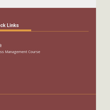
ck Links
यो
ess Management Course