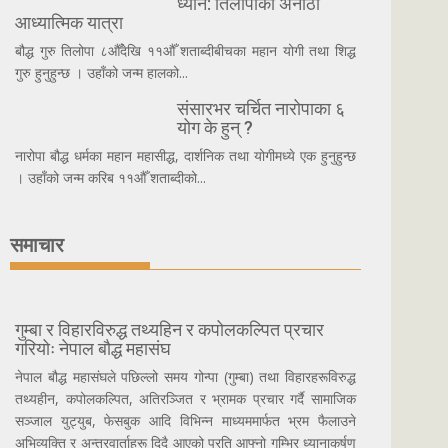
ध्यान: तिलोपाको अनौठो
आध्यात्मिक यात्रा
बौद्ध गुरु तिलोपा ८औँदेखि ११औँ शताब्दीबीचका महान योगी तथा शिद्ध
गुरु हुनुहुन्छ । उहाँको जन्म हालको...
संसारभर चर्चित नारोपाका ६
योग के हुन् ?
नारोपा बौद्ध धर्मका महान महासीद्ध, दार्शनिक तथा योगीमध्ये एक हुनुहुन्छ
। उहाँको जन्म करिब ११औँ शताब्दीको...
समाचार
गुम्बा र विहारविरुद्ध तथ्यहिन र कपोलकल्पित प्रचार
गरियोः नेपाल बौद्ध महासंघ
नेपाल बौद्ध महासंघले पछिल्लो समय गोन्पा (गुम्बा) तथा विहारहरूविरुद्ध
तथ्यहीन, कपोलकल्पित, अतिरञ्जित र भ्रामक प्रचार गर्दै सामाजिक
सञ्जाल युट्युब, फेसबुक आदि विभिन्न माध्यममार्फत भ्रम फैलाउने
अभिव्यक्ति र अन्तरवार्ताहरू दिदै आएको प्रति आफ्नो गम्भिर ध्यानाकर्षण