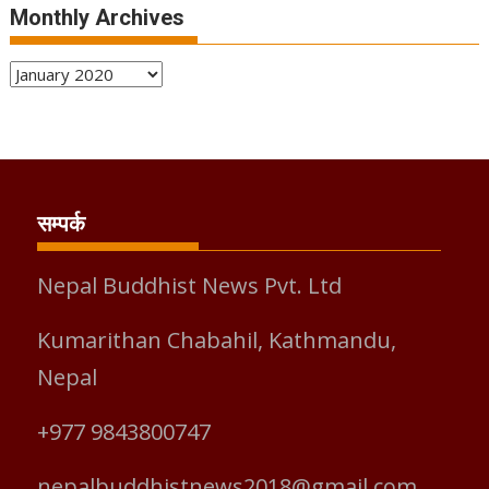
Monthly Archives
Monthly
Archives
सम्पर्क
Nepal Buddhist News Pvt. Ltd
Kumarithan Chabahil, Kathmandu,
Nepal
+977 9843800747
nepalbuddhistnews2018@gmail.com