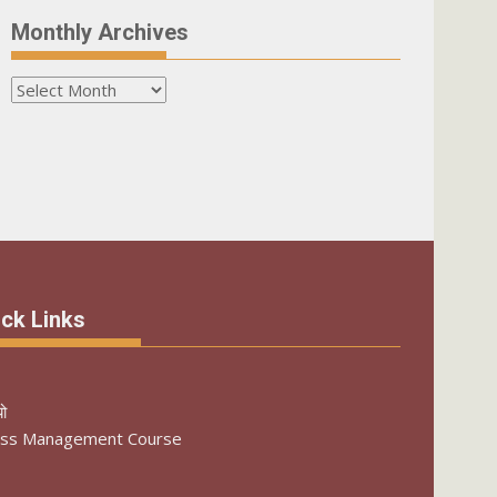
Monthly Archives
Monthly
Archives
ck Links
यो
ess Management Course