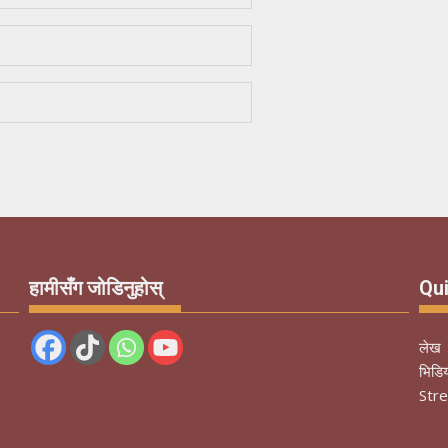
हामीसँग जोडिनुहोस्
Qui
लेख
भिडि
Str