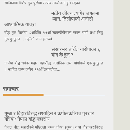
सानिध्यमा विशेष गुरु पूर्णिमा उत्सव आयोजना हुने भएको...
मठीय जीवन त्यागेर जंगलमा
ध्यान: तिलोपाको अनौठो
आध्यात्मिक यात्रा
बौद्ध गुरु तिलोपा ८औँदेखि ११औँ शताब्दीबीचका महान योगी तथा शिद्ध
गुरु हुनुहुन्छ । उहाँको जन्म हालको...
संसारभर चर्चित नारोपाका ६
योग के हुन् ?
नारोपा बौद्ध धर्मका महान महासीद्ध, दार्शनिक तथा योगीमध्ये एक हुनुहुन्छ
। उहाँको जन्म करिब ११औँ शताब्दीको...
समाचार
गुम्बा र विहारविरुद्ध तथ्यहिन र कपोलकल्पित प्रचार
गरियोः नेपाल बौद्ध महासंघ
नेपाल बौद्ध महासंघले पछिल्लो समय गोन्पा (गुम्बा) तथा विहारहरूविरुद्ध