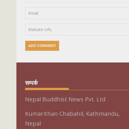
सम्पर्क
Nepal Buddhist News Pvt. Ltd
Kumarithan Chabahil, Kathmandu,
Nepal