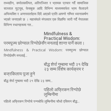
तथ्यहीन, कपोलकल्पित, अतिरञ्जित र भ्रामक प्रचार गर्दै सामाजिक
सञ्जाल युट्युब, फेसबुक आदि विभिन्न माध्यममार्फत भ्रम फैलाउने
अभिव्यक्ति र अन्तरवार्ताहरू दिदै आएको प्रति आफ्नो गम्भिर ध्यानाकर्षण
भएको जनाएको छ । महासंघले मंगलवार एक विज्ञप्ति जारी गर्दै नेपालका
विभिन्न स्थानहरूमा गत...
Mindfulness &
Practical Wisdom:
परमपूज्य छोग्याल रिन्पोछेसँग मनलाई शान्त पार्ने कला।
Mindfulness & Practical Wisdom: परमपूज्य छोग्याल
रिन्पोछेसँग मनलाई...
बौद्ध शेर्पा गुम्बामा भदौ २१ देखि
२३ सम्म विशेष कार्यक्रम र
बज्रकिलाय पूजा हुने
बौद्ध शेर्पा गुम्बामा भदौ २१ देखि २३ सम्म...
पहिलो अफ्रिकन रिन्पोछे
लुम्बिनीमा
पहिलो अफ्रिकन रिन्पोचे पन्नबोधि लुम्बिनीमा चौथो एसियन बौद्ध...