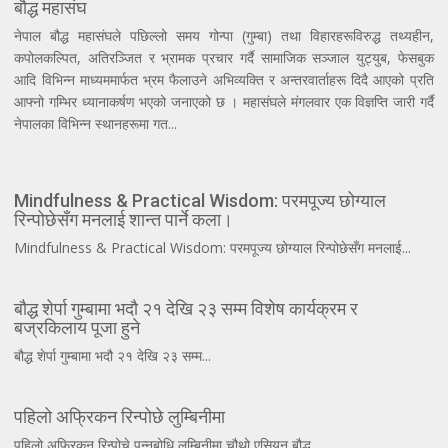
बौद्ध महासंघ
नेपाल बौद्ध महासंघले पछिल्लो समय गोन्पा (गुम्बा) तथा विहारहरूविरुद्ध तथ्यहीन,
कपोलकल्पित, अतिरञ्जित र भ्रामक प्रचार गर्दै सामाजिक सञ्जाल युट्युब, फेसबुक
आदि विभिन्न माध्यममार्फत भ्रम फैलाउने अभिव्यक्ति र अन्तरवार्ताहरू दिदै आएको प्रति
आफ्नो गम्भिर ध्यानाकर्षण भएको जनाएको छ । महासंघले मंगलवार एक विज्ञप्ति जारी गर्दै
नेपालका विभिन्न स्थानहरूमा गत...
Mindfulness & Practical Wisdom: परमपूज्य छोग्याल
रिन्पोछेसँग मनलाई शान्त पार्ने कला।
Mindfulness & Practical Wisdom: परमपूज्य छोग्याल रिन्पोछेसँग मनलाई...
बौद्ध शेर्पा गुम्बामा भदौ २१ देखि २३ सम्म विशेष कार्यक्रम र
बज्रकिलाय पूजा हुने
बौद्ध शेर्पा गुम्बामा भदौ २१ देखि २३ सम्म...
पहिलो अफ्रिकन रिन्पोछे लुम्बिनीमा
पहिलो अफ्रिकन रिन्पोचे पन्नबोधि लुम्बिनीमा चौथो एसियन बौद्ध...