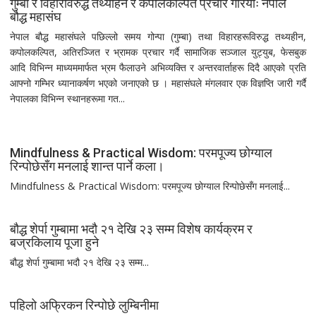
गुम्बा र विहारविरुद्ध तथ्यहिन र कपोलकल्पित प्रचार गरियोः नेपाल
बौद्ध महासंघ
नेपाल बौद्ध महासंघले पछिल्लो समय गोन्पा (गुम्बा) तथा विहारहरूविरुद्ध तथ्यहीन,
कपोलकल्पित, अतिरञ्जित र भ्रामक प्रचार गर्दै सामाजिक सञ्जाल युट्युब, फेसबुक
आदि विभिन्न माध्यममार्फत भ्रम फैलाउने अभिव्यक्ति र अन्तरवार्ताहरू दिदै आएको प्रति
आफ्नो गम्भिर ध्यानाकर्षण भएको जनाएको छ । महासंघले मंगलवार एक विज्ञप्ति जारी गर्दै
नेपालका विभिन्न स्थानहरूमा गत...
Mindfulness & Practical Wisdom: परमपूज्य छोग्याल
रिन्पोछेसँग मनलाई शान्त पार्ने कला।
Mindfulness & Practical Wisdom: परमपूज्य छोग्याल रिन्पोछेसँग मनलाई...
बौद्ध शेर्पा गुम्बामा भदौ २१ देखि २३ सम्म विशेष कार्यक्रम र
बज्रकिलाय पूजा हुने
बौद्ध शेर्पा गुम्बामा भदौ २१ देखि २३ सम्म...
पहिलो अफ्रिकन रिन्पोछे लुम्बिनीमा