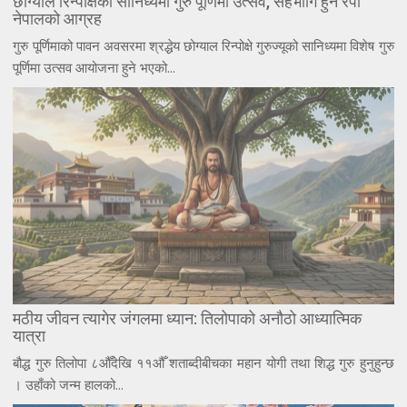
छोग्याल रिन्पोक्षेको सानिध्यमा गुरु पूर्णिमा उत्सव, सहभागि हुन रेपा
नेपालको आग्रह
गुरु पूर्णिमाको पावन अवसरमा श्रद्धेय छोग्याल रिन्पोक्षे गुरुज्यूको सानिध्यमा विशेष गुरु
पूर्णिमा उत्सव आयोजना हुने भएको...
मठीय जीवन त्यागेर जंगलमा ध्यान: तिलोपाको अनौठो आध्यात्मिक
यात्रा
बौद्ध गुरु तिलोपा ८औँदेखि ११औँ शताब्दीबीचका महान योगी तथा शिद्ध गुरु हुनुहुन्छ
। उहाँको जन्म हालको...