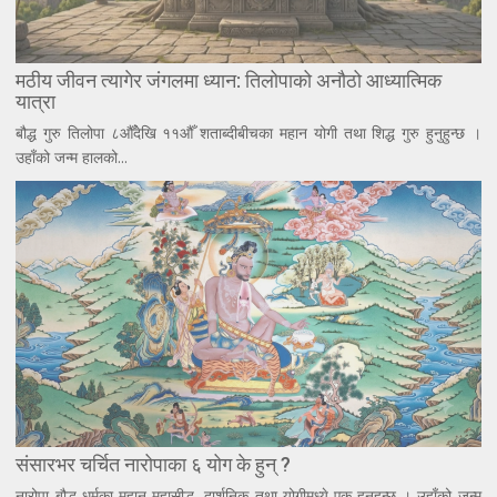
मठीय जीवन त्यागेर जंगलमा ध्यान: तिलोपाको अनौठो आध्यात्मिक
यात्रा
बौद्ध गुरु तिलोपा ८औँदेखि ११औँ शताब्दीबीचका महान योगी तथा शिद्ध गुरु हुनुहुन्छ ।
उहाँको जन्म हालको...
संसारभर चर्चित नारोपाका ६ योग के हुन् ?
नारोपा बौद्ध धर्मका महान महासीद्ध, दार्शनिक तथा योगीमध्ये एक हुनुहुन्छ । उहाँको जन्म